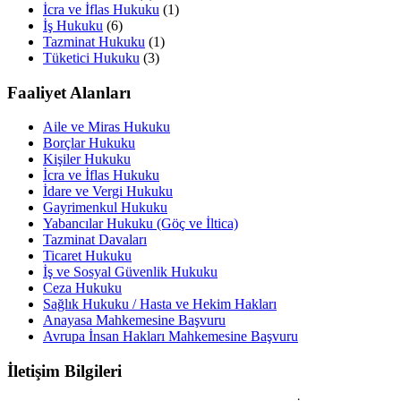
İcra ve İflas Hukuku
(1)
İş Hukuku
(6)
Tazminat Hukuku
(1)
Tüketici Hukuku
(3)
Faaliyet Alanları
Aile ve Miras Hukuku
Borçlar Hukuku
Kişiler Hukuku
İcra ve İflas Hukuku
İdare ve Vergi Hukuku
Gayrimenkul Hukuku
Yabancılar Hukuku (Göç ve İltica)
Tazminat Davaları
Ticaret Hukuku
İş ve Sosyal Güvenlik Hukuku
Ceza Hukuku
Sağlık Hukuku / Hasta ve Hekim Hakları
Anayasa Mahkemesine Başvuru
Avrupa İnsan Hakları Mahkemesine Başvuru
İletişim Bilgileri