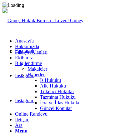
Anasayfa
Hakkımızda
Facebook
Faaliyet Alanları
Ekibimiz
Bilgilendirme
Makaleler
Haberler
Instagram
İş Hukuku
Aile Hukuku
Tüketici Hukuku
Tazminat Hukuku
Instagram
İcra ve İflas Hukuku
Güncel Konular
Online Randevu
İletişim
Ara
Menu