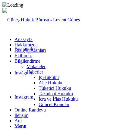
Anasayfa
Hakkımızda
Facebook
Faaliyet Alanları
Ekibimiz
Bilgilendirme
Makaleler
Haberler
Instagram
İş Hukuku
Aile Hukuku
Tüketici Hukuku
Tazminat Hukuku
Instagram
İcra ve İflas Hukuku
Güncel Konular
Online Randevu
İletişim
Ara
Menu