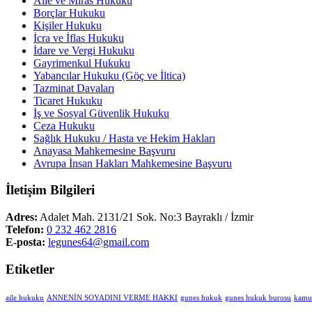
Aile ve Miras Hukuku
Borçlar Hukuku
Kişiler Hukuku
İcra ve İflas Hukuku
İdare ve Vergi Hukuku
Gayrimenkul Hukuku
Yabancılar Hukuku (Göç ve İltica)
Tazminat Davaları
Ticaret Hukuku
İş ve Sosyal Güvenlik Hukuku
Ceza Hukuku
Sağlık Hukuku / Hasta ve Hekim Hakları
Anayasa Mahkemesine Başvuru
Avrupa İnsan Hakları Mahkemesine Başvuru
İletişim Bilgileri
Adres:
Adalet Mah. 2131/21 Sok. No:3 Bayraklı / İzmir
Telefon:
0 232 462 2816
E-posta:
legunes64@gmail.com
Etiketler
aile hukuku
ANNENİN SOYADINI VERME HAKKI
gunes hukuk
gunes hukuk burosu
kamu 