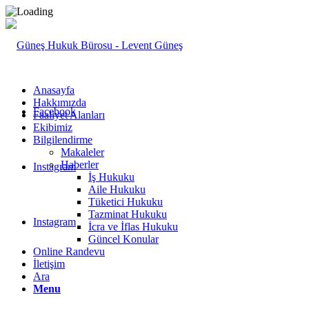
Anasayfa
Hakkımızda
Facebook
Faaliyet Alanları
Ekibimiz
Bilgilendirme
Makaleler
Haberler
Instagram
İş Hukuku
Aile Hukuku
Tüketici Hukuku
Tazminat Hukuku
Instagram
İcra ve İflas Hukuku
Güncel Konular
Online Randevu
İletişim
Ara
Menu