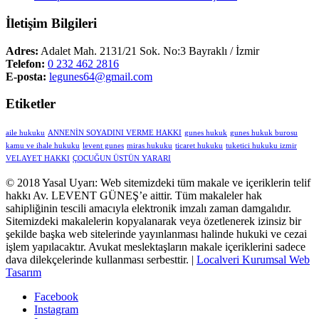
İletişim Bilgileri
Adres:
Adalet Mah. 2131/21 Sok. No:3 Bayraklı / İzmir
Telefon:
0 232 462 2816
E-posta:
legunes64@gmail.com
Etiketler
aile hukuku
ANNENİN SOYADINI VERME HAKKI
gunes hukuk
gunes hukuk burosu
kamu ve ihale hukuku
levent gunes
miras hukuku
ticaret hukuku
tuketici hukuku izmir
VELAYET HAKKI
ÇOCUĞUN ÜSTÜN YARARI
© 2018 Yasal Uyarı: Web sitemizdeki tüm makale ve içeriklerin telif
hakkı Av. LEVENT GÜNEŞ’e aittir. Tüm makaleler hak
sahipliğinin tescili amacıyla elektronik imzalı zaman damgalıdır.
Sitemizdeki makalelerin kopyalanarak veya özetlenerek izinsiz bir
şekilde başka web sitelerinde yayınlanması halinde hukuki ve cezai
işlem yapılacaktır. Avukat meslektaşların makale içeriklerini sadece
dava dilekçelerinde kullanması serbesttir. |
Localveri Kurumsal Web
Tasarım
Facebook
Instagram