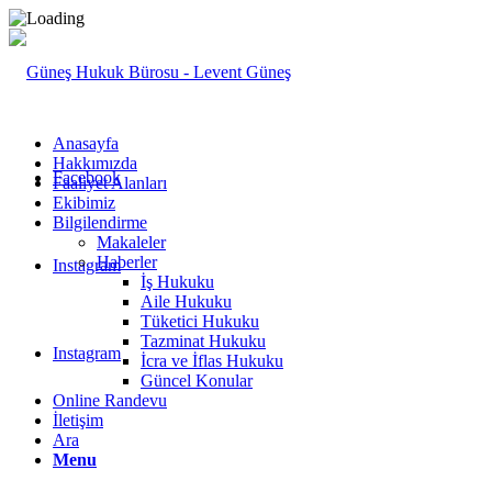
Anasayfa
Hakkımızda
Facebook
Faaliyet Alanları
Ekibimiz
Bilgilendirme
Makaleler
Haberler
Instagram
İş Hukuku
Aile Hukuku
Tüketici Hukuku
Tazminat Hukuku
Instagram
İcra ve İflas Hukuku
Güncel Konular
Online Randevu
İletişim
Ara
Menu