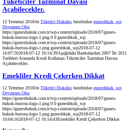
Tüketiciler Tazminat Davası
Açabilecekler.
12 Temmuz 2018
/
in
Tüketici Hukuku
/
tarafından
guneshkuk_wp
Devamını Oku
https://guneshukuk.com.tr/wp-content/uploads/2018/07/gunes-
hukuk-burosu-logo-1.png
0
0
guneshkuk_wp
https://guneshukuk.com.tr/wp-content/uploads/2018/07/gunes-
hukuk-burosu-logo-1.png
guneshkuk_wp
2018-07-12
16:07:50
2018-07-12 16:14:39
Aşağıdaki Bankalardan 2007 İle 2011
Tarihleri Arasında Kredi Kullanan Tüketiciler Tazminat Davası
Açabilecekler.
Emekliler Kredi Çekerken Dikkat
12 Temmuz 2018
/
in
Tüketici Hukuku
/
tarafından
guneshkuk_wp
Devamını Oku
https://guneshukuk.com.tr/wp-content/uploads/2018/07/gunes-
hukuk-burosu-logo-1.png
0
0
guneshkuk_wp
https://guneshukuk.com.tr/wp-content/uploads/2018/07/gunes-
hukuk-burosu-logo-1.png
guneshkuk_wp
2018-07-12
16:04:16
2018-07-12 16:14:43
Emekliler Kredi Çekerken Dikkat