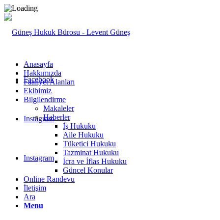
Anasayfa
Hakkımızda
Facebook
Faaliyet Alanları
Ekibimiz
Bilgilendirme
Makaleler
Haberler
Instagram
İş Hukuku
Aile Hukuku
Tüketici Hukuku
Tazminat Hukuku
Instagram
İcra ve İflas Hukuku
Güncel Konular
Online Randevu
İletişim
Ara
Menu