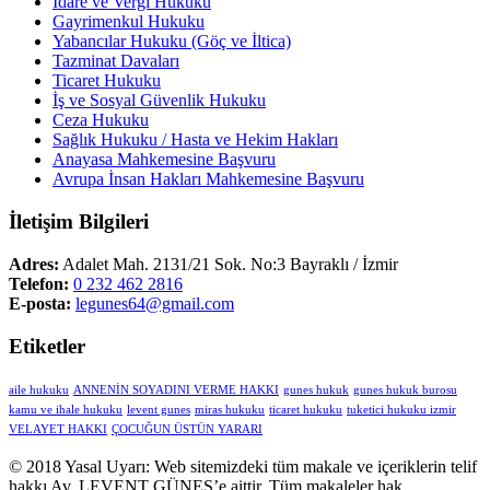
İdare ve Vergi Hukuku
Gayrimenkul Hukuku
Yabancılar Hukuku (Göç ve İltica)
Tazminat Davaları
Ticaret Hukuku
İş ve Sosyal Güvenlik Hukuku
Ceza Hukuku
Sağlık Hukuku / Hasta ve Hekim Hakları
Anayasa Mahkemesine Başvuru
Avrupa İnsan Hakları Mahkemesine Başvuru
İletişim Bilgileri
Adres:
Adalet Mah. 2131/21 Sok. No:3 Bayraklı / İzmir
Telefon:
0 232 462 2816
E-posta:
legunes64@gmail.com
Etiketler
aile hukuku
ANNENİN SOYADINI VERME HAKKI
gunes hukuk
gunes hukuk burosu
kamu ve ihale hukuku
levent gunes
miras hukuku
ticaret hukuku
tuketici hukuku izmir
VELAYET HAKKI
ÇOCUĞUN ÜSTÜN YARARI
© 2018 Yasal Uyarı: Web sitemizdeki tüm makale ve içeriklerin telif
hakkı Av. LEVENT GÜNEŞ’e aittir. Tüm makaleler hak