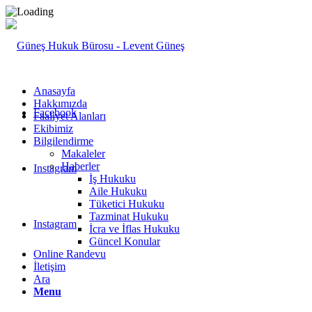
Anasayfa
Hakkımızda
Facebook
Faaliyet Alanları
Ekibimiz
Bilgilendirme
Makaleler
Haberler
Instagram
İş Hukuku
Aile Hukuku
Tüketici Hukuku
Tazminat Hukuku
Instagram
İcra ve İflas Hukuku
Güncel Konular
Online Randevu
İletişim
Ara
Menu