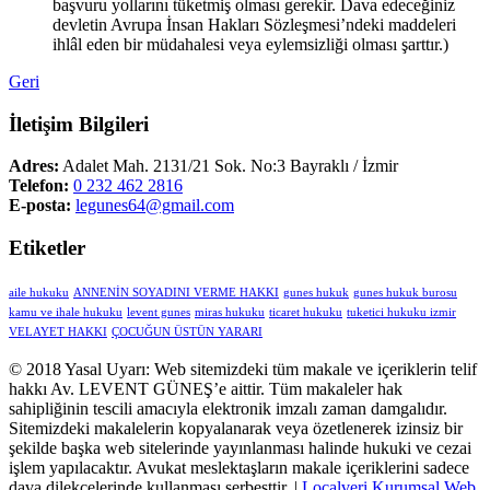
başvuru yollarını tüketmiş olması gerekir. Dava edeceğiniz
devletin Avrupa İnsan Hakları Sözleşmesi’ndeki maddeleri
ihlâl eden bir müdahalesi veya eylemsizliği olması şarttır.)
Geri
İletişim Bilgileri
Adres:
Adalet Mah. 2131/21 Sok. No:3 Bayraklı / İzmir
Telefon:
0 232 462 2816
E-posta:
legunes64@gmail.com
Etiketler
aile hukuku
ANNENİN SOYADINI VERME HAKKI
gunes hukuk
gunes hukuk burosu
kamu ve ihale hukuku
levent gunes
miras hukuku
ticaret hukuku
tuketici hukuku izmir
VELAYET HAKKI
ÇOCUĞUN ÜSTÜN YARARI
© 2018 Yasal Uyarı: Web sitemizdeki tüm makale ve içeriklerin telif
hakkı Av. LEVENT GÜNEŞ’e aittir. Tüm makaleler hak
sahipliğinin tescili amacıyla elektronik imzalı zaman damgalıdır.
Sitemizdeki makalelerin kopyalanarak veya özetlenerek izinsiz bir
şekilde başka web sitelerinde yayınlanması halinde hukuki ve cezai
işlem yapılacaktır. Avukat meslektaşların makale içeriklerini sadece
dava dilekçelerinde kullanması serbesttir. |
Localveri Kurumsal Web