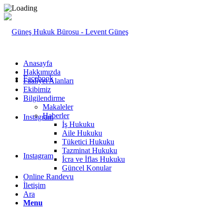
Anasayfa
Hakkımızda
Facebook
Faaliyet Alanları
Ekibimiz
Bilgilendirme
Makaleler
Haberler
Instagram
İş Hukuku
Aile Hukuku
Tüketici Hukuku
Tazminat Hukuku
Instagram
İcra ve İflas Hukuku
Güncel Konular
Online Randevu
İletişim
Ara
Menu