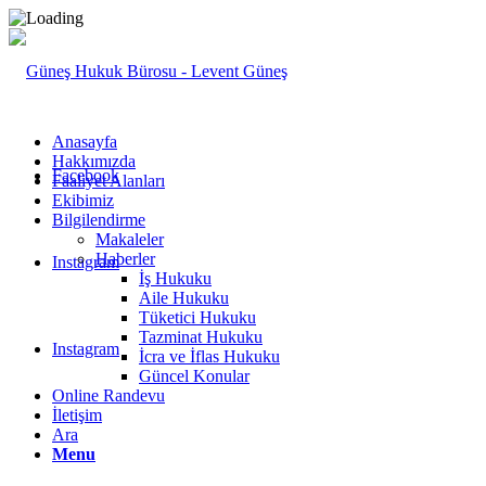
Anasayfa
Hakkımızda
Facebook
Faaliyet Alanları
Ekibimiz
Bilgilendirme
Makaleler
Haberler
Instagram
İş Hukuku
Aile Hukuku
Tüketici Hukuku
Tazminat Hukuku
Instagram
İcra ve İflas Hukuku
Güncel Konular
Online Randevu
İletişim
Ara
Menu