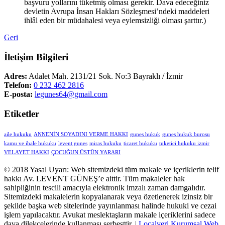
başvuru yollarını tüketmiş olması gerekir. Dava edeceğiniz
devletin Avrupa İnsan Hakları Sözleşmesi’ndeki maddeleri
ihlâl eden bir müdahalesi veya eylemsizliği olması şarttır.)
Geri
İletişim Bilgileri
Adres:
Adalet Mah. 2131/21 Sok. No:3 Bayraklı / İzmir
Telefon:
0 232 462 2816
E-posta:
legunes64@gmail.com
Etiketler
aile hukuku
ANNENİN SOYADINI VERME HAKKI
gunes hukuk
gunes hukuk burosu
kamu ve ihale hukuku
levent gunes
miras hukuku
ticaret hukuku
tuketici hukuku izmir
VELAYET HAKKI
ÇOCUĞUN ÜSTÜN YARARI
© 2018 Yasal Uyarı: Web sitemizdeki tüm makale ve içeriklerin telif
hakkı Av. LEVENT GÜNEŞ’e aittir. Tüm makaleler hak
sahipliğinin tescili amacıyla elektronik imzalı zaman damgalıdır.
Sitemizdeki makalelerin kopyalanarak veya özetlenerek izinsiz bir
şekilde başka web sitelerinde yayınlanması halinde hukuki ve cezai
işlem yapılacaktır. Avukat meslektaşların makale içeriklerini sadece
dava dilekçelerinde kullanması serbesttir. |
Localveri Kurumsal Web